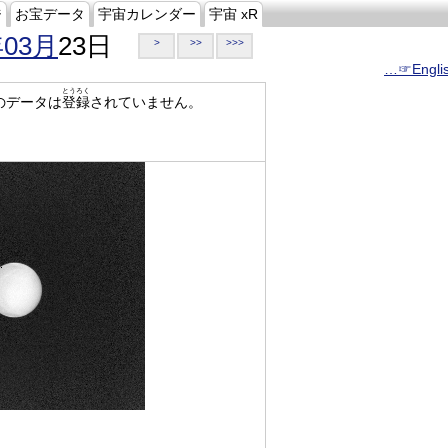
ジ
お宝データ
宇宙カレンダー
宇宙 xR
年03月
23日
>
>>
>>>
…☞Engli
とうろく
のデータは
登録
されていません。