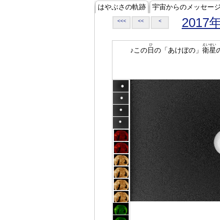
はやぶさの軌跡
宇宙からのメッセー
2017
<<<
<<
<
ひ
えいせい
♪この
日
の「あけぼの」
衛星