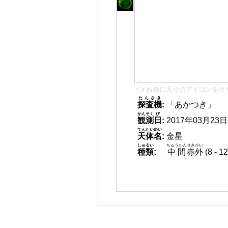
👈 お気に入りのアイコンをク
たんさき
探査機
:
「あかつき」
かんそく
び
観測
日
:
2017年03月23日 0
てんたいめい
天体名
:
金星
しゅるい
ちゅうかん
せきがい
種類
:
中間
赤外
(8 -