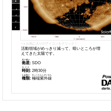
👈 お気に入りのアイコンをクリック！
活動領域がめっきり減って、暗いところが増
えてきた太陽です。
えいせい
衛星
:
SDO
じこく
時刻
:
2時30分
しゅるい
きょくたんしがいせん
種類
:
極端紫外線