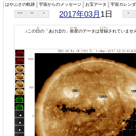
はやぶさの軌跡
宇宙からのメッセージ
お宝データ
宇宙カレンダ
2017年03月
1日
<<<
<<
<
>
ひ
えいせい
とうろく
♪この
日
の「あけぼの」
衛星
のデータは
登録
されていませ