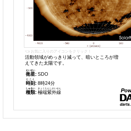
👈 お気に入りのアイコンをクリック！
活動領域がめっきり減って、暗いところが増
えてきた太陽です。
えいせい
衛星
:
SDO
じこく
時刻
:
8時24分
しゅるい
きょくたんしがいせん
種類
:
極端紫外線