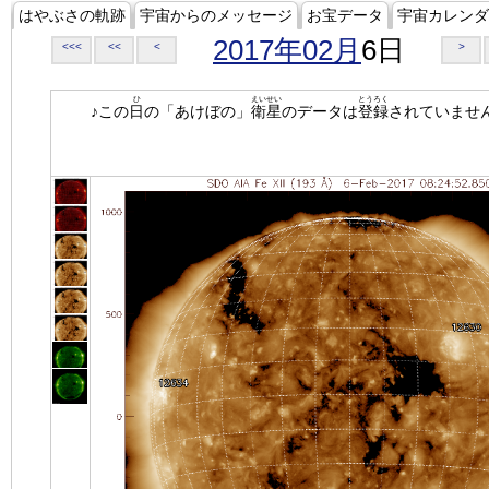
はやぶさの軌跡
宇宙からのメッセージ
お宝データ
宇宙カレンダ
2017年02月
6日
<<<
<<
<
>
ひ
えいせい
とうろく
♪この
日
の「あけぼの」
衛星
のデータは
登録
されていませ