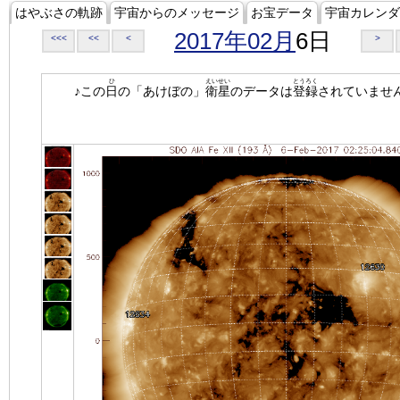
はやぶさの軌跡
宇宙からのメッセージ
お宝データ
宇宙カレンダ
2017年02月
6日
<<<
<<
<
>
ひ
えいせい
とうろく
♪この
日
の「あけぼの」
衛星
のデータは
登録
されていませ