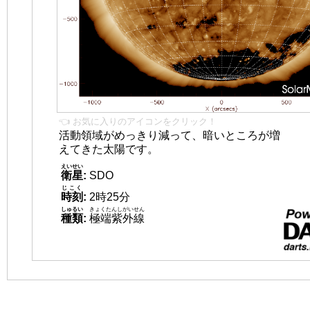
👈 お気に入りのアイコンをクリック！
活動領域がめっきり減って、暗いところが増
えてきた太陽です。
えいせい
衛星
:
SDO
じこく
時刻
:
2時25分
しゅるい
きょくたんしがいせん
種類
:
極端紫外線