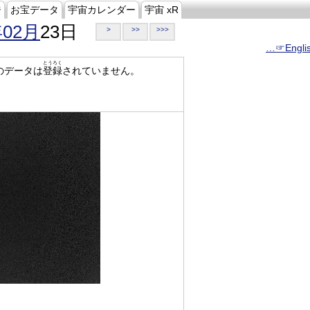
ジ
お宝データ
宇宙カレンダー
宇宙 xR
年02月
23日
>
>>
>>>
…☞Engli
とうろく
のデータは
登録
されていません。