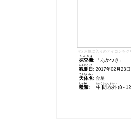
👈 お気に入りのアイコンをク
たんさき
探査機
:
「あかつき」
かんそく
び
観測
日
:
2017年02月23日 2
てんたいめい
天体名
:
金星
しゅるい
ちゅうかん
せきがい
種類
:
中間
赤外
(8 -