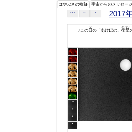
はやぶさの軌跡
宇宙からのメッセー
2017
<<<
<<
<
ひ
えいせい
♪この
日
の「あけぼの」
衛星