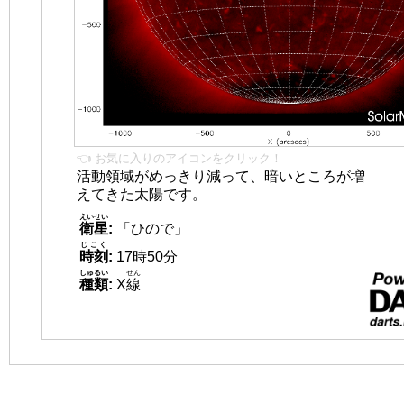
👈 お気に入りのアイコンをクリック！
活動領域がめっきり減って、暗いところが増
えてきた太陽です。
えいせい
衛星
:
「ひので」
じこく
時刻
:
17時50分
しゅるい
せん
種類
:
X
線