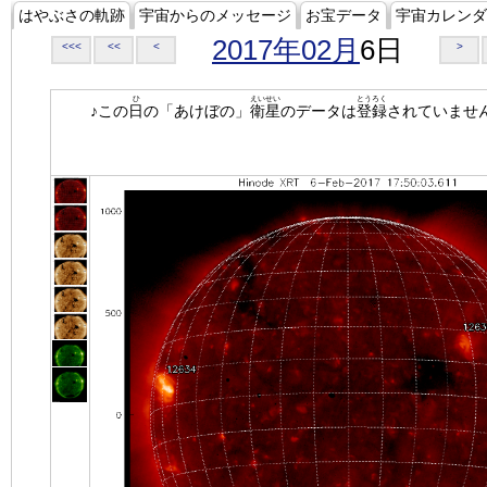
はやぶさの軌跡
宇宙からのメッセージ
お宝データ
宇宙カレンダ
2017年02月
6日
<<<
<<
<
>
ひ
えいせい
とうろく
♪この
日
の「あけぼの」
衛星
のデータは
登録
されていませ