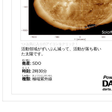
👈 お気に入りのアイコンをクリック！
活動領域がずいぶん減って、活動が落ち着い
た太陽です。
えいせい
衛星
:
SDO
じこく
時刻
:
2時30分
しゅるい
きょくたんしがいせん
種類
:
極端紫外線