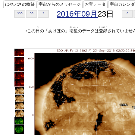
はやぶさの軌跡
宇宙からのメッセージ
お宝データ
宇宙カレンダ
2016年09月
23日
<<<
<<
<
>
ひ
えいせい
とうろく
♪この
日
の「あけぼの」
衛星
のデータは
登録
されていませ