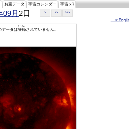
ジ
お宝データ
宇宙カレンダー
宇宙 xR
年09月
2日
>
>>
>>>
…☞Engli
とうろく
のデータは
登録
されていません。