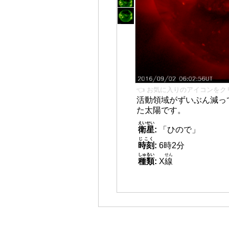
👈 お気に入りのアイコンをク
活動領域がずいぶん減っ
た太陽です。
えいせい
衛星
:
「ひので」
じこく
時刻
:
6時2分
しゅるい
せん
種類
:
X
線