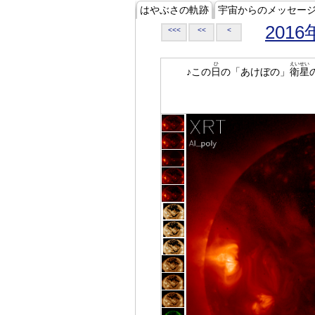
はやぶさの軌跡
宇宙からのメッセー
2016
<<<
<<
<
ひ
えいせい
♪この
日
の「あけぼの」
衛星