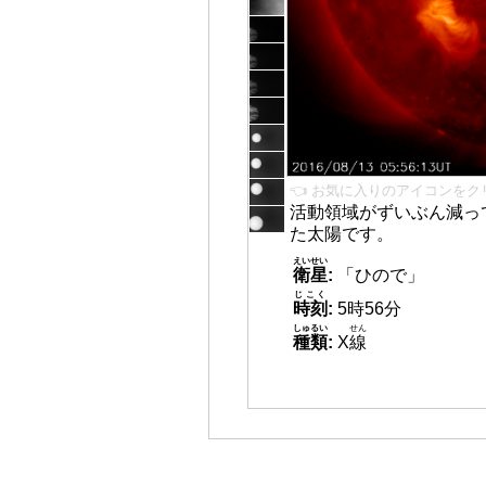
👈 お気に入りのアイコンをク
活動領域がずいぶん減っ
た太陽です。
えいせい
衛星
:
「ひので」
じこく
時刻
:
5時56分
しゅるい
せん
種類
:
X
線