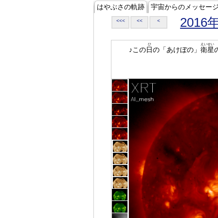
はやぶさの軌跡
宇宙からのメッセー
2016
<<<
<<
<
ひ
えいせい
♪この
日
の「あけぼの」
衛星