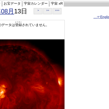
ジ
お宝データ
宇宙カレンダー
宇宙 xR
年08月
13日
>
>>
>>>
…☞Engli
とうろく
のデータは
登録
されていません。