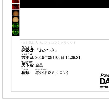
👈 お気に入りのアイコンをクリック！
たんさき
探査機
:
「あかつき」
かんそく
び
観測
日
:
2016年08月06日 11:08:21
てんたいめい
天体名
:
金星
しゅるい
せきがいせん
種類
:
赤外線
(2ミクロン)