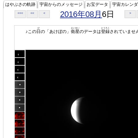
はやぶさの軌跡
宇宙からのメッセージ
お宝データ
宇宙カレンダ
2016年08月
6日
<<<
<<
<
>
ひ
えいせい
とうろく
♪この
日
の「あけぼの」
衛星
のデータは
登録
されていませ