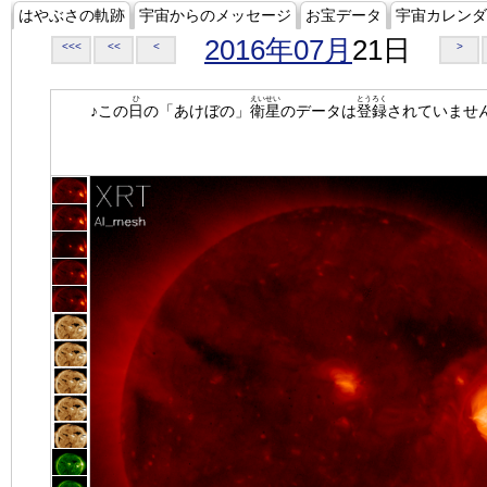
はやぶさの軌跡
宇宙からのメッセージ
お宝データ
宇宙カレンダ
2016年07月
21日
<<<
<<
<
>
ひ
えいせい
とうろく
♪この
日
の「あけぼの」
衛星
のデータは
登録
されていませ