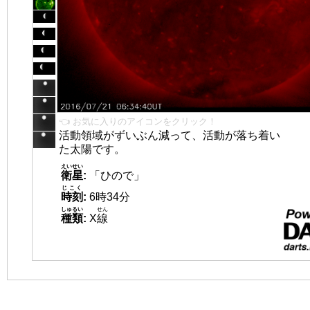
👈 お気に入りのアイコンをクリック！
活動領域がずいぶん減って、活動が落ち着い
た太陽です。
えいせい
衛星
:
「ひので」
じこく
時刻
:
6時34分
しゅるい
せん
種類
:
X
線