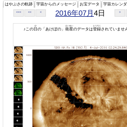
はやぶさの軌跡
宇宙からのメッセージ
お宝データ
宇宙カレンダ
2016年07月
4日
<<<
<<
<
>
ひ
えいせい
とうろく
♪この
日
の「あけぼの」
衛星
のデータは
登録
されていませ