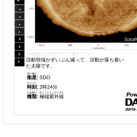
👈 お気に入りのアイコンをクリック！
活動領域がずいぶん減って、活動が落ち着い
た太陽です。
えいせい
衛星
:
SDO
じこく
時刻
:
2時24分
しゅるい
きょくたんしがいせん
種類
:
極端紫外線