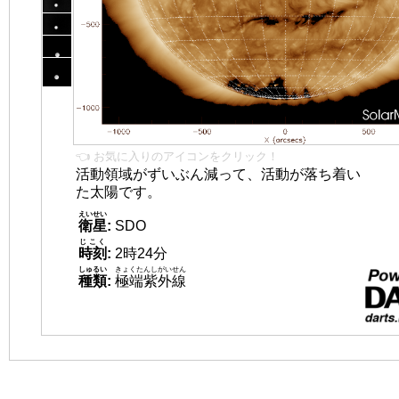
👈 お気に入りのアイコンをクリック！
活動領域がずいぶん減って、活動が落ち着い
た太陽です。
えいせい
衛星
:
SDO
じこく
時刻
:
2時24分
しゅるい
きょくたんしがいせん
種類
:
極端紫外線