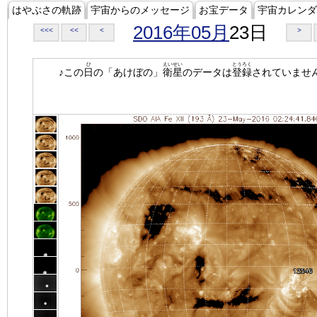
はやぶさの軌跡
宇宙からのメッセージ
お宝データ
宇宙カレンダ
2016年05月
23日
<<<
<<
<
>
ひ
えいせい
とうろく
♪この
日
の「あけぼの」
衛星
のデータは
登録
されていませ