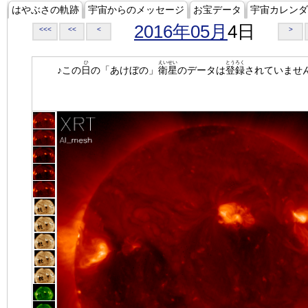
はやぶさの軌跡
宇宙からのメッセージ
お宝データ
宇宙カレンダ
2016年05月
4日
<<<
<<
<
>
ひ
えいせい
とうろく
♪この
日
の「あけぼの」
衛星
のデータは
登録
されていませ