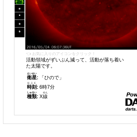
👈 お気に入りのアイコンをクリック！
活動領域がずいぶん減って、活動が落ち着い
た太陽です。
えいせい
衛星
:
「ひので」
じこく
時刻
:
6時7分
しゅるい
せん
種類
:
X
線