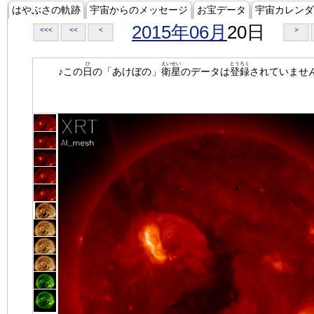
はやぶさの軌跡
宇宙からのメッセージ
お宝データ
宇宙カレンダ
2015年06月
20日
<<<
<<
<
>
ひ
えいせい
とうろく
♪この
日
の「あけぼの」
衛星
のデータは
登録
されていませ