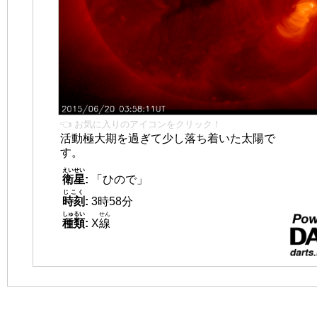
👈 お気に入りのアイコンをクリック！
活動極大期を過ぎて少し落ち着いた太陽で
す。
えいせい
衛星
:
「ひので」
じこく
時刻
:
3時58分
しゅるい
せん
種類
:
X
線