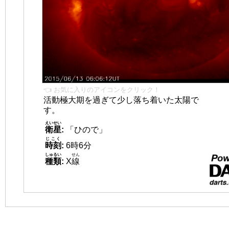
👈 お気に入りのアイコンをクリック！
活動極大期を過ぎて少し落ち着いた太陽で
す。
えいせい
衛星
:
「ひので」
じこく
時刻
:
6時6分
しゅるい
せん
種類
:
X
線