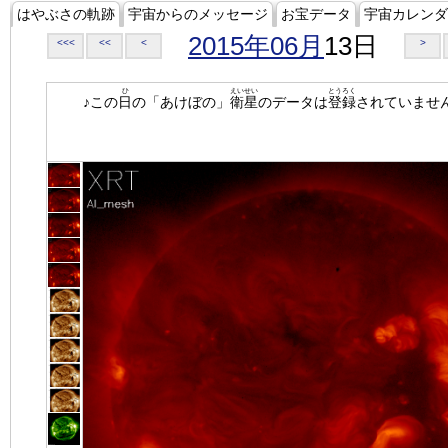
はやぶさの軌跡
宇宙からのメッセージ
お宝データ
宇宙カレンダ
2015年06月
13日
<<<
<<
<
>
ひ
えいせい
とうろく
♪この
日
の「あけぼの」
衛星
のデータは
登録
されていませ