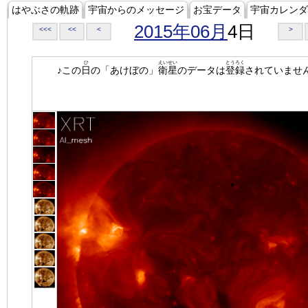
はやぶさの軌跡
宇宙からのメッセージ
お宝データ
宇宙カレンダ
2015年06月
4日
<<<
<<
<
>
ひ
えいせい
とうろく
♪この
日
の「あけぼの」
衛星
のデータは
登録
されていませ