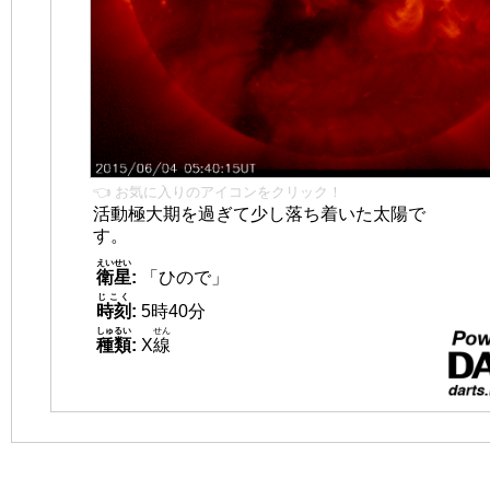
👈 お気に入りのアイコンをクリック！
活動極大期を過ぎて少し落ち着いた太陽で
す。
えいせい
衛星
:
「ひので」
じこく
時刻
:
5時40分
しゅるい
せん
種類
:
X
線