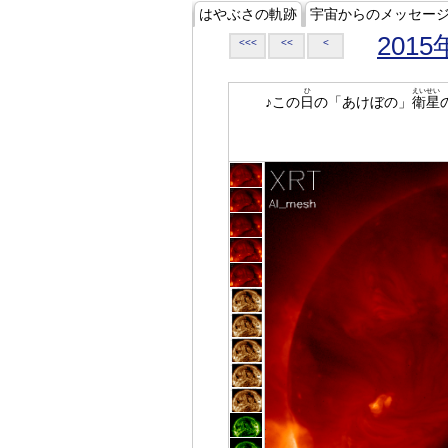
はやぶさの軌跡
宇宙からのメッセー
2015
<<<
<<
<
ひ
えいせい
♪この
日
の「あけぼの」
衛星