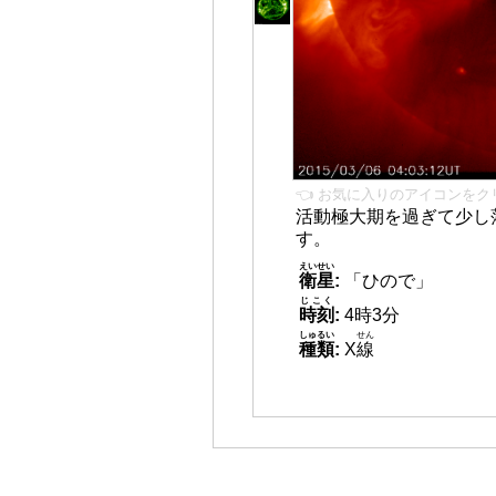
👈 お気に入りのアイコンをク
活動極大期を過ぎて少し
す。
えいせい
衛星
:
「ひので」
じこく
時刻
:
4時3分
しゅるい
せん
種類
:
X
線