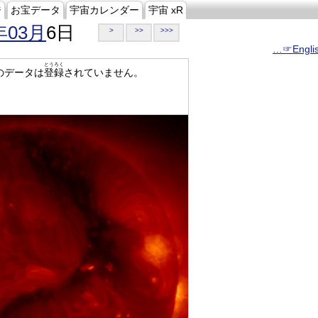
ジ
お宝データ
宇宙カレンダー
宇宙 xR
年03月
6日
>
>>
>>>
…☞Engli
とうろく
のデータは
登録
されていません。