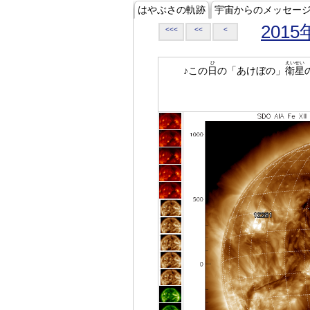
はやぶさの軌跡
宇宙からのメッセー
2015
<<<
<<
<
ひ
えいせい
♪この
日
の「あけぼの」
衛星