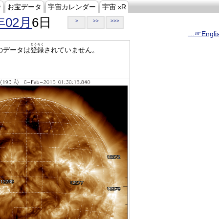
ジ
お宝データ
宇宙カレンダー
宇宙 xR
年02月
6日
>
>>
>>>
…☞Engli
とうろく
のデータは
登録
されていません。