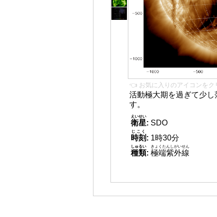
👈 お気に入りのアイコンをク
活動極大期を過ぎて少し
す。
えいせい
衛星
:
SDO
じこく
時刻
:
1時30分
しゅるい
きょくたんしがいせん
種類
:
極端紫外線