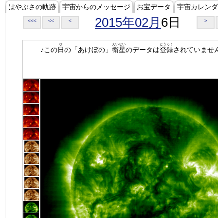
はやぶさの軌跡
宇宙からのメッセージ
お宝データ
宇宙カレンダ
2015年02月
6日
<<<
<<
<
>
ひ
えいせい
とうろく
♪この
日
の「あけぼの」
衛星
のデータは
登録
されていませ