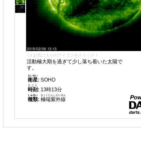
👈 お気に入りのアイコンをクリック！
活動極大期を過ぎて少し落ち着いた太陽で
す。
えいせい
衛星
:
SOHO
じこく
時刻
:
13時13分
しゅるい
きょくたんしがいせん
種類
:
極端紫外線