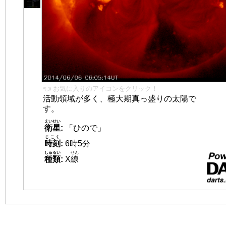
👈 お気に入りのアイコンをクリック！
活動領域が多く、極大期真っ盛りの太陽で
す。
えいせい
衛星
:
「ひので」
じこく
時刻
:
6時5分
しゅるい
せん
種類
:
X
線