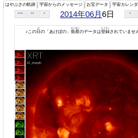
はやぶさの軌跡
宇宙からのメッセージ
お宝データ
宇宙カレンダ
2014年06月
6日
<<<
<<
<
>
ひ
えいせい
とうろく
♪この
日
の「あけぼの」
衛星
のデータは
登録
されていませ