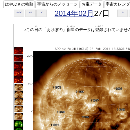
はやぶさの軌跡
宇宙からのメッセージ
お宝データ
宇宙カレンダ
2014年02月
27日
<<<
<<
<
>
ひ
えいせい
とうろく
♪この
日
の「あけぼの」
衛星
のデータは
登録
されていませ