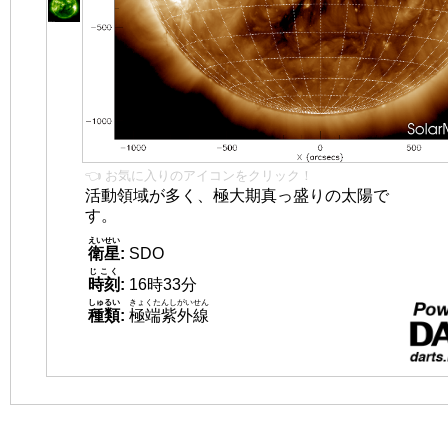
👈 お気に入りのアイコンをクリック！
活動領域が多く、極大期真っ盛りの太陽で
す。
えいせい
衛星
:
SDO
じこく
時刻
:
16時33分
しゅるい
きょくたんしがいせん
種類
:
極端紫外線