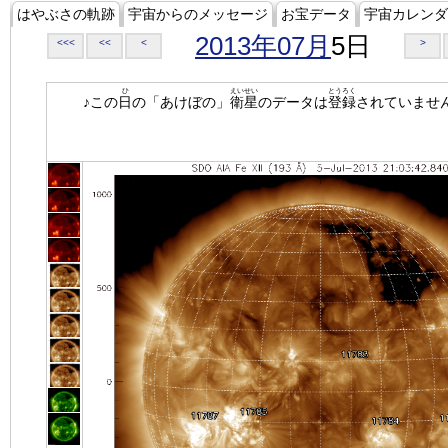
はやぶさの軌跡
宇宙からのメッセージ
お宝データ
宇宙カレンダ
2013年07月
5日
<<<
<<
<
>
ひ
えいせい
とうろく
♪この
日
の「あけぼの」
衛星
のデータは
登録
されていませ