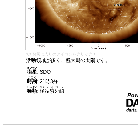
👈 お気に入りのアイコンをクリック！
活動領域が多く、極大期の太陽です。
えいせい
衛星
:
SDO
じこく
時刻
:
21時3分
しゅるい
きょくたんしがいせん
種類
:
極端紫外線