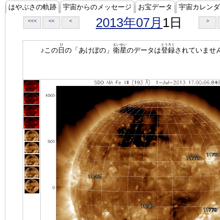
はやぶさの軌跡
宇宙からのメッセージ
お宝データ
宇宙カレンダ
2013年07月
1日
<<<
<<
<
>
ひ
えいせい
とうろく
♪この
日
の「あけぼの」
衛星
のデータは
登録
されていませ