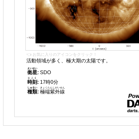
👈 お気に入りのアイコンをクリック！
活動領域が多く、極大期の太陽です。
えいせい
衛星
:
SDO
じこく
時刻
:
17時0分
しゅるい
きょくたんしがいせん
種類
:
極端紫外線