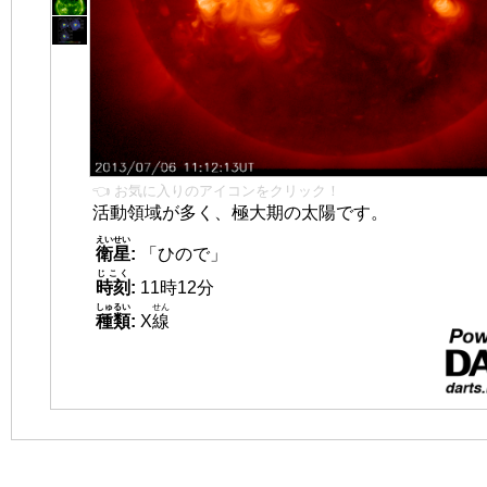
👈 お気に入りのアイコンをクリック！
活動領域が多く、極大期の太陽です。
えいせい
衛星
:
「ひので」
じこく
時刻
:
11時12分
しゅるい
せん
種類
:
X
線