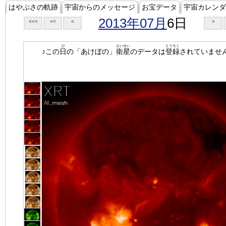
はやぶさの軌跡
宇宙からのメッセージ
お宝データ
宇宙カレンダ
2013年07月
6日
<<<
<<
<
>
ひ
えいせい
とうろく
♪この
日
の「あけぼの」
衛星
のデータは
登録
されていませ