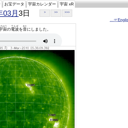
ジ
お宝データ
宇宙カレンダー
宇宙 xR
年03月
3日
>
>>
>>>
…☞Engli
うちゅう
でんぱ
おと
宇宙
の
電波
を
音
にしました。