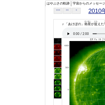
はやぶさの軌跡
宇宙からのメッセー
2010
<<<
<<
<
えいせい
とら
♪ 「あけぼの」
衛星
が
捉
えた