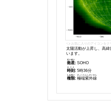
👈 お気に入りのアイコンをク
太陽活動が上昇し、高緯
います。
えいせい
衛星
:
SOHO
じこく
時刻
:
5時36分
しゅるい
きょくたんしがいせん
種類
:
極端紫外線