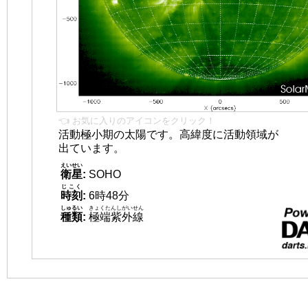
👈 お気に入りのアイコンをクリック！
活動極小期の太陽です。高緯度に活動領域が
出ています。
えいせい
衛星
:
SOHO
じこく
時刻
:
6時48分
しゅるい
きょくたんしがいせん
種類
:
極端紫外線