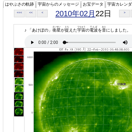
はやぶさの軌跡
宇宙からのメッセージ
お宝データ
宇宙カレンダ
2010年02月
22日
<<<
<<
<
>
えいせい
とら
うちゅう
でんぱ
おと
♪ 「あけぼの」
衛星
が
捉
えた
宇宙
の
電波
を
音
にしました。