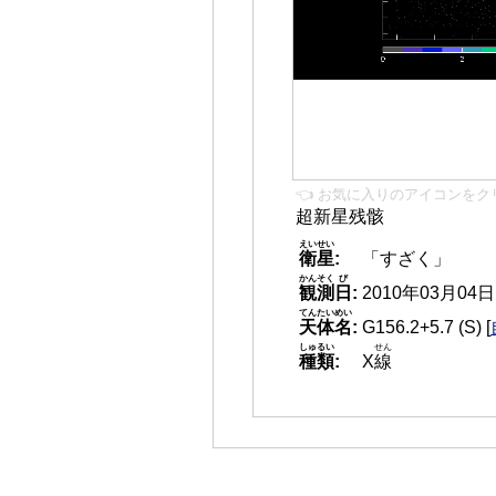
👈 お気に入りのアイコンをク
超新星残骸
えいせい
衛星
:
「すざく」
かんそく
び
観測
日
:
2010年03月04日 2
てんたいめい
天体名
:
G156.2+5.7 (S)
[
しゅるい
せん
種類
:
X
線