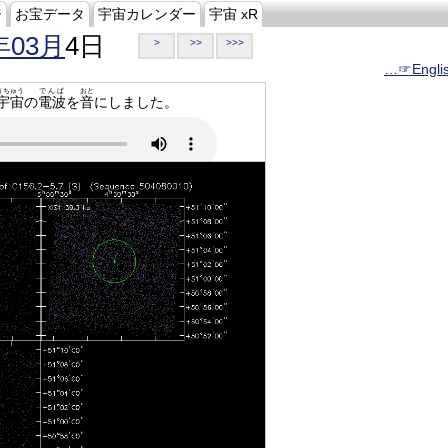
ジ
お宝データ
宇宙カレンダー
宇宙 xR
年03月
4日
>
>>
>>>
…☞Engli
うちゅう
でんぱ
おと
宇宙
の
電波
を
音
にしました。