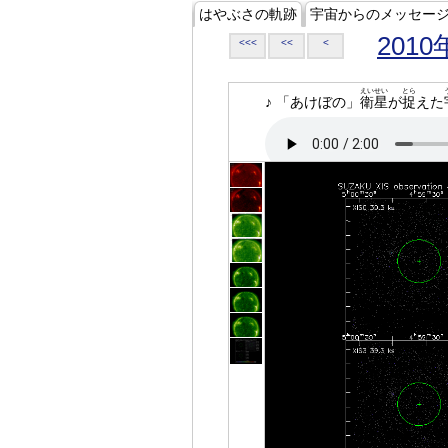
はやぶさの軌跡
宇宙からのメッセー
2010
<<<
<<
<
えいせい
とら
♪ 「あけぼの」
衛星
が
捉
えた