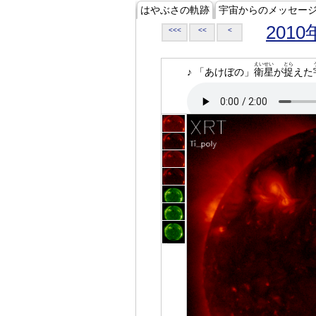
はやぶさの軌跡
宇宙からのメッセー
2010
<<<
<<
<
えいせい
とら
♪ 「あけぼの」
衛星
が
捉
えた