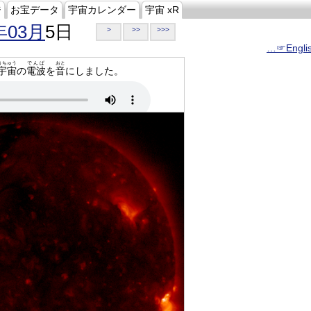
ジ
お宝データ
宇宙カレンダー
宇宙 xR
年03月
5日
>
>>
>>>
…☞Engli
うちゅう
でんぱ
おと
宇宙
の
電波
を
音
にしました。