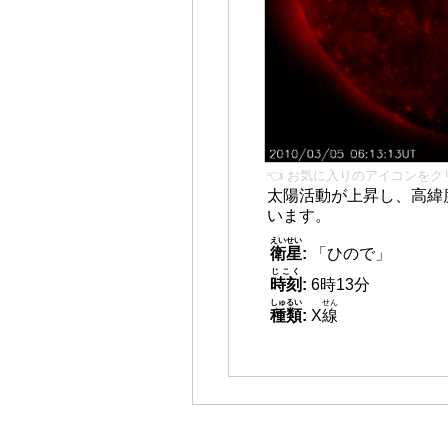
👈 お気に入りのアイコンをク
太陽活動が上昇し、高緯
います。
えいせい
衛星
:
「ひので」
じこく
時刻
:
6時13分
しゅるい
せん
種類
:
X
線