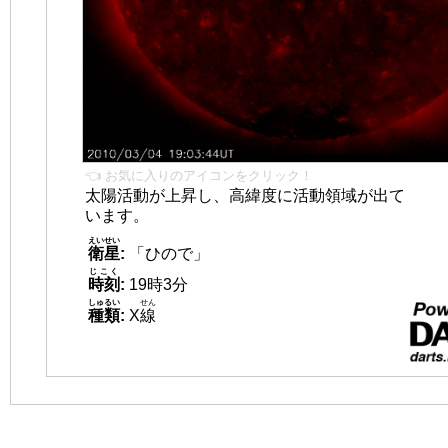
👈 お気に入りのアイコンをクリック！
太陽活動が上昇し、高緯度に活動領域が出て
います。
えいせい
衛星
:
「ひので」
じこく
時刻
:
19時3分
しゅるい
せん
種類
:
X
線