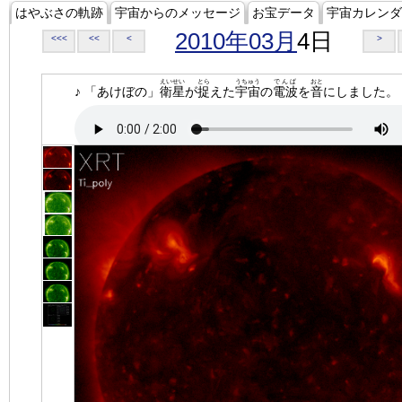
はやぶさの軌跡
宇宙からのメッセージ
お宝データ
宇宙カレンダ
2010年03月
4日
<<<
<<
<
>
えいせい
とら
うちゅう
でんぱ
おと
♪ 「あけぼの」
衛星
が
捉
えた
宇宙
の
電波
を
音
にしました。