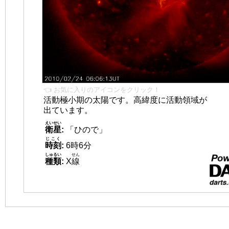
👈 お気に入りのアイコンをクリック！
活動極小期の太陽です。高緯度に活動領域が
出ています。
えいせい
衛星
:
「ひので」
じこく
時刻
:
6時6分
しゅるい
せん
種類
:
X
線