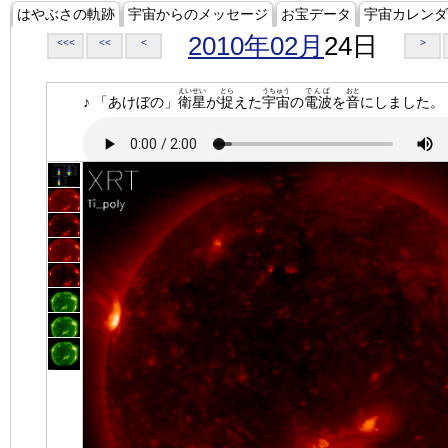
はやぶさの軌跡
宇宙からのメッセージ
お宝データ
宇宙カレンダ
2010年02月
24日
<<<
<<
<
>
えいせい
とら
うちゅう
でんぱ
おと
♪ 「あけぼの」
衛星
が
捉
えた
宇宙
の
電波
を
音
にしました。