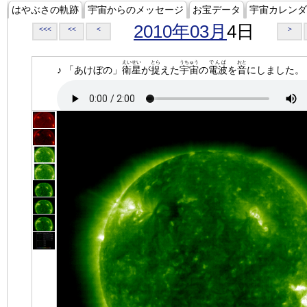
はやぶさの軌跡
宇宙からのメッセージ
お宝データ
宇宙カレンダ
2010年03月
4日
<<<
<<
<
>
えいせい
とら
うちゅう
でんぱ
おと
♪ 「あけぼの」
衛星
が
捉
えた
宇宙
の
電波
を
音
にしました。