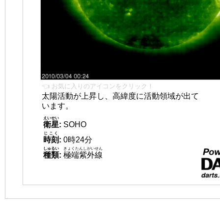
👈 お気に入りのアイコンをクリック！
太陽活動が上昇し、高緯度に活動領域が出て
います。
えいせい
衛星
:
SOHO
じこく
時刻
:
0時24分
しゅるい
きょくたんしがいせん
種類
:
極端紫外線