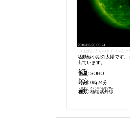
👈 お気に入りのアイコンをク
活動極小期の太陽です。
出ています。
えいせい
衛星
:
SOHO
じこく
時刻
:
0時24分
しゅるい
きょくたんしがいせん
種類
:
極端紫外線