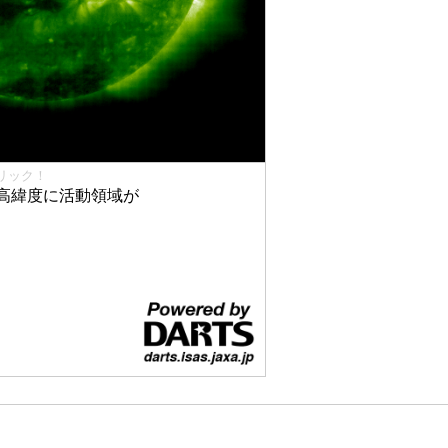
リック！
高緯度に活動領域が