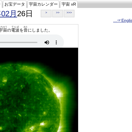
ジ
お宝データ
宇宙カレンダー
宇宙 xR
年02月
26日
>
>>
>>>
…☞Engli
うちゅう
でんぱ
おと
宇宙
の
電波
を
音
にしました。