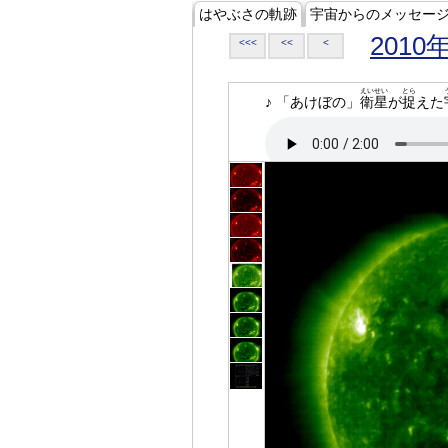
はやぶさの軌跡
宇宙からのメッセー
2010
<<<
<<
<
えいせい
とら
♪ 「あけぼの」
衛星
が
捉
えた