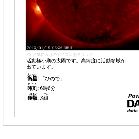
👈 お気に入りのアイコンをクリック！
活動極小期の太陽です。高緯度に活動領域が
出ています。
えいせい
衛星
:
「ひので」
じこく
時刻
:
6時6分
しゅるい
せん
種類
:
X
線