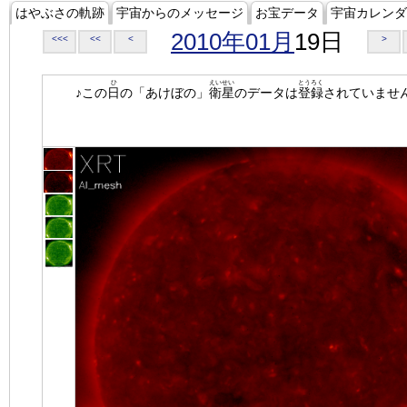
はやぶさの軌跡
宇宙からのメッセージ
お宝データ
宇宙カレンダ
2010年01月
19日
<<<
<<
<
>
ひ
えいせい
とうろく
♪この
日
の「あけぼの」
衛星
のデータは
登録
されていませ