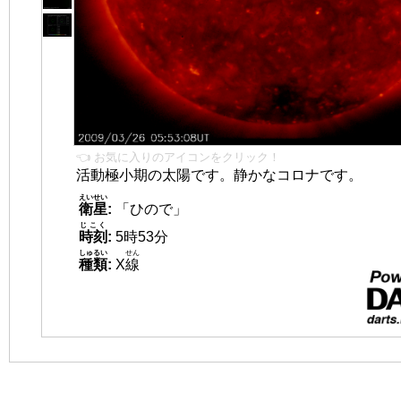
👈 お気に入りのアイコンをクリック！
活動極小期の太陽です。静かなコロナです。
えいせい
衛星
:
「ひので」
じこく
時刻
:
5時53分
しゅるい
せん
種類
:
X
線