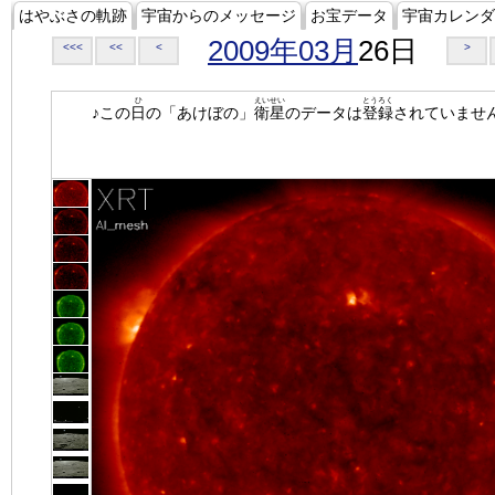
はやぶさの軌跡
宇宙からのメッセージ
お宝データ
宇宙カレンダ
2009年03月
26日
<<<
<<
<
>
ひ
えいせい
とうろく
♪この
日
の「あけぼの」
衛星
のデータは
登録
されていませ