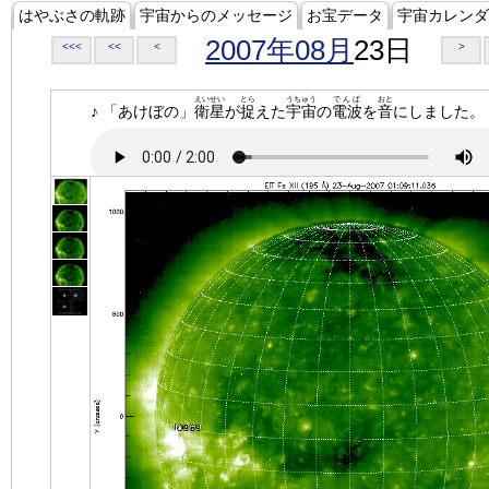
はやぶさの軌跡
宇宙からのメッセージ
お宝データ
宇宙カレンダ
2007年08月
23日
<<<
<<
<
>
えいせい
とら
うちゅう
でんぱ
おと
♪ 「あけぼの」
衛星
が
捉
えた
宇宙
の
電波
を
音
にしました。