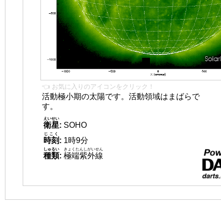
👈 お気に入りのアイコンをクリック！
活動極小期の太陽です。活動領域はまばらで
す。
えいせい
衛星
:
SOHO
じこく
時刻
:
1時9分
しゅるい
きょくたんしがいせん
種類
:
極端紫外線