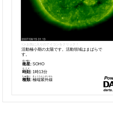
👈 お気に入りのアイコンをクリック！
活動極小期の太陽です。活動領域はまばらで
す。
えいせい
衛星
:
SOHO
じこく
時刻
:
1時13分
しゅるい
きょくたんしがいせん
種類
:
極端紫外線