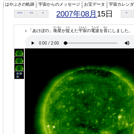
はやぶさの軌跡
宇宙からのメッセージ
お宝データ
宇宙カレンダ
2007年08月
15日
<<<
<<
<
>
えいせい
とら
うちゅう
でんぱ
おと
♪ 「あけぼの」
衛星
が
捉
えた
宇宙
の
電波
を
音
にしました。