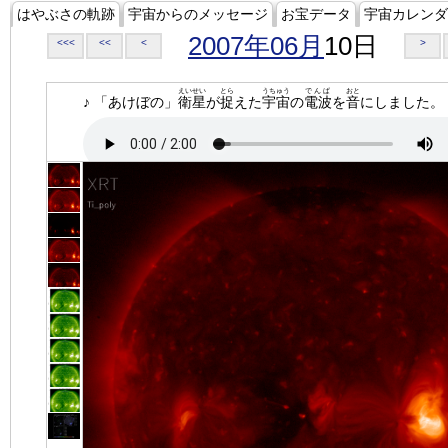
はやぶさの軌跡
宇宙からのメッセージ
お宝データ
宇宙カレンダ
2007年06月
10日
<<<
<<
<
>
えいせい
とら
うちゅう
でんぱ
おと
♪ 「あけぼの」
衛星
が
捉
えた
宇宙
の
電波
を
音
にしました。