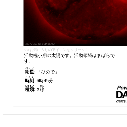
👈 お気に入りのアイコンをクリック！
活動極小期の太陽です。活動領域はまばらで
す。
えいせい
衛星
:
「ひので」
じこく
時刻
:
6時45分
しゅるい
せん
種類
:
X
線