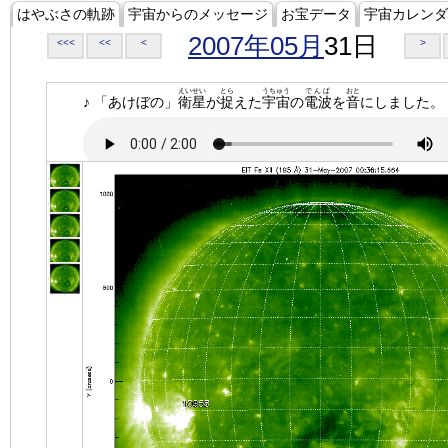
はやぶさの軌跡
宇宙からのメッセージ
お宝データ
宇宙カレンダ
2007年05月
31日
<<<
<<
<
>
えいせい
とら
うちゅう
でんぱ
おと
♪ 「あけぼの」
衛星
が
捉
えた
宇宙
の
電波
を
音
にしました。