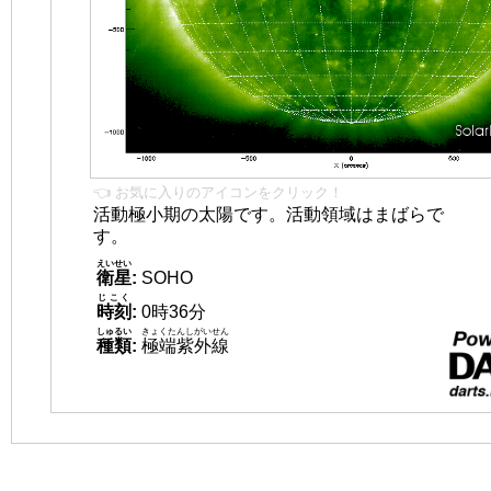
👈 お気に入りのアイコンをクリック！
活動極小期の太陽です。活動領域はまばらで
す。
えいせい
衛星
:
SOHO
じこく
時刻
:
0時36分
しゅるい
きょくたんしがいせん
種類
:
極端紫外線