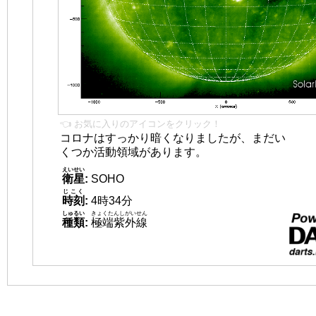
👈 お気に入りのアイコンをクリック！
コロナはすっかり暗くなりましたが、まだい
くつか活動領域があります。
えいせい
衛星
:
SOHO
じこく
時刻
:
4時34分
しゅるい
きょくたんしがいせん
種類
:
極端紫外線