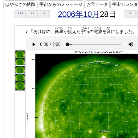
はやぶさの軌跡
宇宙からのメッセージ
お宝データ
宇宙カレンダ
2006年10月
28日
<<<
<<
<
>
えいせい
とら
うちゅう
でんぱ
おと
♪ 「あけぼの」
衛星
が
捉
えた
宇宙
の
電波
を
音
にしました。