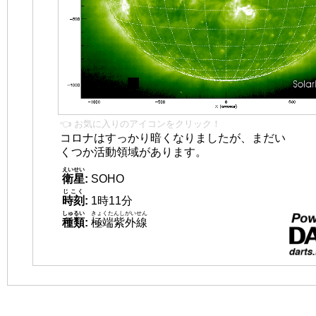
👈 お気に入りのアイコンをクリック！
コロナはすっかり暗くなりましたが、まだい
くつか活動領域があります。
えいせい
衛星
:
SOHO
じこく
時刻
:
1時11分
しゅるい
きょくたんしがいせん
種類
:
極端紫外線