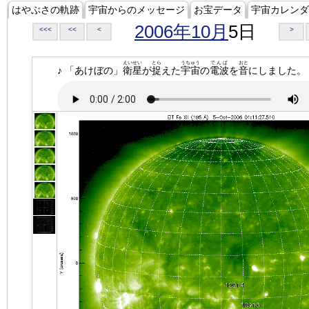
はやぶさの軌跡
宇宙からのメッセージ
お宝データ
宇宙カレンダ
2006年10月
5日
<<<
<<
<
>
えいせい
とら
うちゅう
でんぱ
おと
♪ 「あけぼの」
衛星
が
捉
えた
宇宙
の
電波
を
音
にしました。