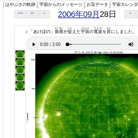
はやぶさの軌跡
宇宙からのメッセージ
お宝データ
宇宙カレンダ
2006年09月
28日
<<<
<<
<
>
えいせい
とら
うちゅう
でんぱ
おと
♪ 「あけぼの」
衛星
が
捉
えた
宇宙
の
電波
を
音
にしました。