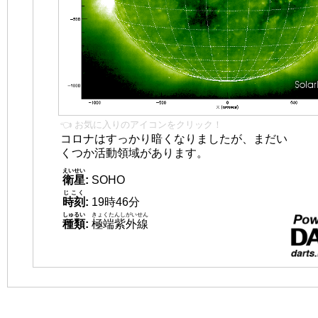
👈 お気に入りのアイコンをクリック！
コロナはすっかり暗くなりましたが、まだい
くつか活動領域があります。
えいせい
衛星
:
SOHO
じこく
時刻
:
19時46分
しゅるい
きょくたんしがいせん
種類
:
極端紫外線