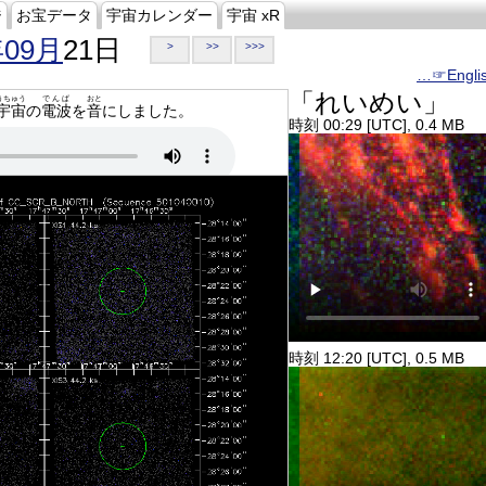
ジ
お宝データ
宇宙カレンダー
宇宙 xR
年09月
21日
>
>>
>>>
…☞Engli
「れいめい」
うちゅう
でんぱ
おと
宇宙
の
電波
を
音
にしました。
時刻 00:29 [UTC], 0.4 MB
時刻 12:20 [UTC], 0.5 MB