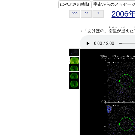
はやぶさの軌跡
宇宙からのメッセー
2006
<<<
<<
<
えいせい
とら
♪ 「あけぼの」
衛星
が
捉
えた