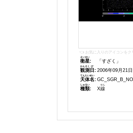
👈 お気に入りのアイコンをク
えいせい
衛星
:
「すざく」
かんそく
び
観測
日
:
2006年09月21日 1
てんたいめい
天体名
:
GC_SGR_B_N
しゅるい
せん
種類
:
X
線