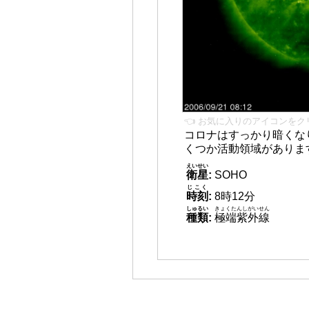
👈 お気に入りのアイコンをク
コロナはすっかり暗くな
くつか活動領域がありま
えいせい
衛星
:
SOHO
じこく
時刻
:
8時12分
しゅるい
きょくたんしがいせん
種類
:
極端紫外線