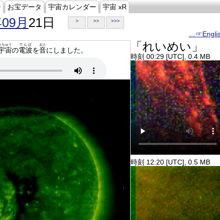
ジ
お宝データ
宇宙カレンダー
宇宙 xR
年09月
21日
>
>>
>>>
…☞Engli
「れいめい」
うちゅう
でんぱ
おと
宇宙
の
電波
を
音
にしました。
時刻 00:29 [UTC], 0.4 MB
時刻 12:20 [UTC], 0.5 MB