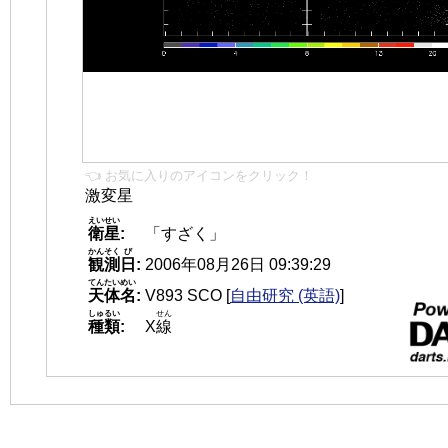
👈 お気に入りのアイコンをクリック！
激変星
えいせい
衛星
:
「すざく」
かんそく
び
観測
日
:
2006年08月26日 09:39:29
てんたいめい
天体名
:
V893 SCO
[
自由研究 (英語)
]
しゅるい
せん
種類
:
X
線