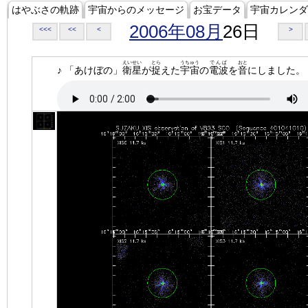
はやぶさの軌跡
宇宙からのメッセージ
お宝データ
宇宙カレンダ
2006年08月
26日
<<<
<<
<
>
えいせい
とら
うちゅう
でんぱ
おと
♪ 「あけぼの」
衛星
が
捉
えた
宇宙
の
電波
を
音
にしました。