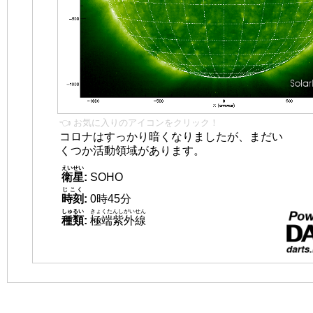
👈 お気に入りのアイコンをクリック！
コロナはすっかり暗くなりましたが、まだい
くつか活動領域があります。
えいせい
衛星
:
SOHO
じこく
時刻
:
0時45分
しゅるい
きょくたんしがいせん
種類
:
極端紫外線