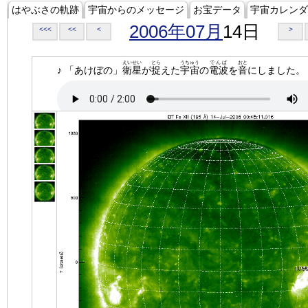
はやぶさの軌跡
宇宙からのメッセージ
お宝データ
宇宙カレンダ
2006年07月
14日
<<<
<<
<
>
えいせい
とら
うちゅう
でんぱ
おと
♪ 「あけぼの」
衛星
が
捉
えた
宇宙
の
電波
を
音
にしました。