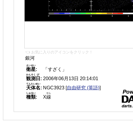
👈 お気に入りのアイコンをクリック！
銀河
えいせい
衛星
:
「すざく」
かんそく
び
観測
日
:
2006年06月13日 20:14:01
てんたいめい
天体名
:
NGC3923
[
自由研究 (英語)
]
しゅるい
せん
種類
:
X
線