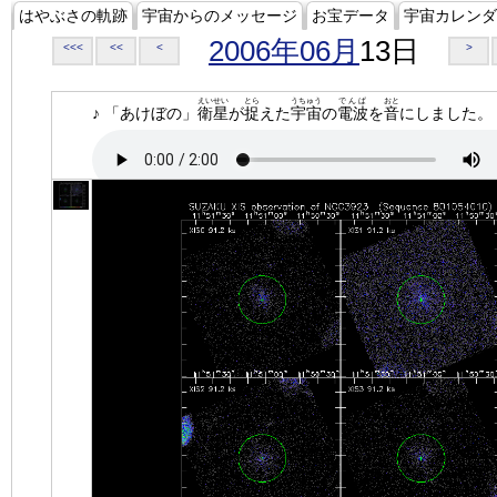
はやぶさの軌跡
宇宙からのメッセージ
お宝データ
宇宙カレンダ
2006年06月
13日
<<<
<<
<
>
えいせい
とら
うちゅう
でんぱ
おと
♪ 「あけぼの」
衛星
が
捉
えた
宇宙
の
電波
を
音
にしました。