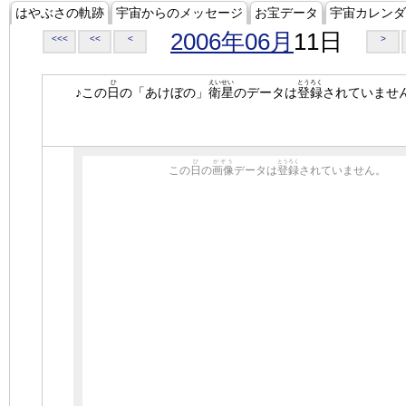
はやぶさの軌跡
宇宙からのメッセージ
お宝データ
宇宙カレンダ
2006年06月
11日
<<<
<<
<
>
ひ
えいせい
とうろく
♪この
日
の「あけぼの」
衛星
のデータは
登録
されていませ
ひ
がぞう
とうろく
この
日
の
画像
データは
登録
されていません。