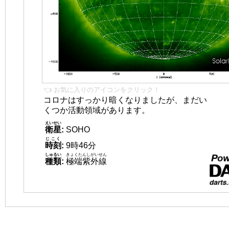
👈 お気に入りのアイコンをクリック！
コロナはすっかり暗くなりましたが、まだい
くつか活動領域があります。
えいせい
衛星
:
SOHO
じこく
時刻
:
9時46分
しゅるい
きょくたんしがいせん
種類
:
極端紫外線