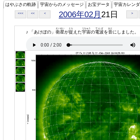
はやぶさの軌跡
宇宙からのメッセージ
お宝データ
宇宙カレンダ
2006年02月
21日
<<<
<<
<
>
えいせい
とら
うちゅう
でんぱ
おと
♪ 「あけぼの」
衛星
が
捉
えた
宇宙
の
電波
を
音
にしました。