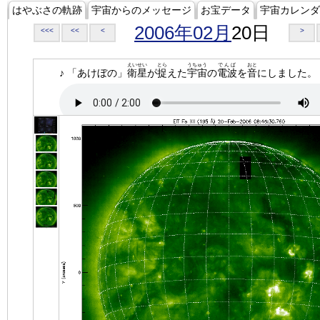
はやぶさの軌跡
宇宙からのメッセージ
お宝データ
宇宙カレンダ
2006年02月
20日
<<<
<<
<
>
えいせい
とら
うちゅう
でんぱ
おと
♪ 「あけぼの」
衛星
が
捉
えた
宇宙
の
電波
を
音
にしました。