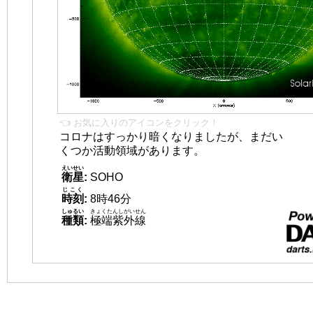
👈 お気に入りのアイコンをクリック！
コロナはすっかり暗くなりましたが、まだい
くつか活動領域があります。
えいせい
衛星
:
SOHO
じこく
時刻
:
8時46分
しゅるい
きょくたんしがいせん
種類
:
極端紫外線